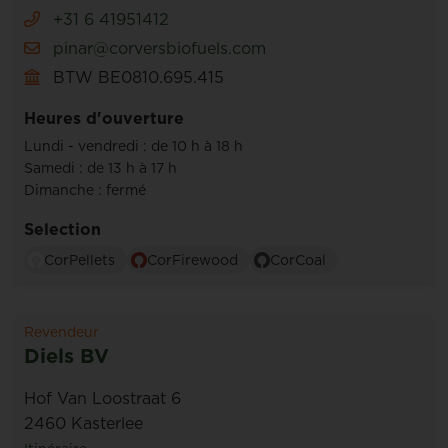
+31 6 41951412
pinar@corversbiofuels.com
BTW BE0810.695.415
Heures d'ouverture
Lundi - vendredi : de 10 h à 18 h
Samedi : de 13 h à 17 h
Dimanche : fermé
Selection
CorPellets
CorFirewood
CorCoal
Revendeur
Diels BV
Hof Van Loostraat 6
2460 Kasterlee