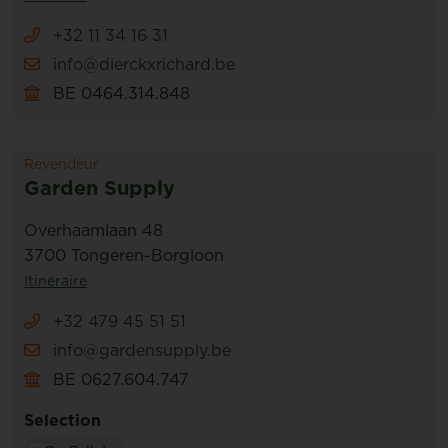
+32 11 34 16 31
info@dierckxrichard.be
BE 0464.314.848
Revendeur
Garden Supply
Overhaamlaan 48
3700 Tongeren-Borgloon
Itinéraire
+32 479 45 51 51
info@gardensupply.be
BE 0627.604.747
Selection