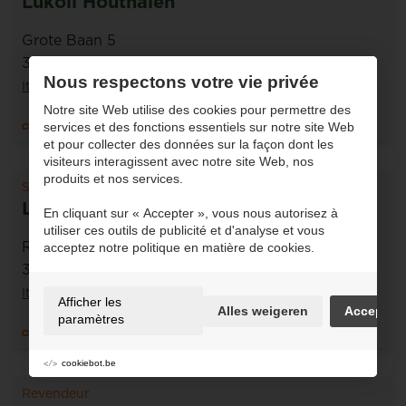
Lukoil Houthalen
Grote Baan 5
3630 Houthalen-Helchteren
Nous respectons votre vie privée
Itinéraire
Notre site Web utilise des cookies pour permettre des
011664001
services et des fonctions essentiels sur notre site Web
et pour collecter des données sur la façon dont les
visiteurs interagissent avec notre site Web, nos
produits et nos services.
Station-service
Lukoil Maasmechelen
En cliquant sur « Accepter », vous nous autorisez à
utiliser ces outils de publicité et d'analyse et vous
Rijksweg 603
acceptez notre politique en matière de cookies.
3630 Maasmechelen
Itinéraire
Afficher les
Alles weigeren
Accepter
paramètres
089/46 48 36
cookiebot.be
Revendeur