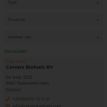
Type
Station-service
(6)
Provincie
Revendeur
(22)
Limbourg
(38)
Verdeler van
Siège social
(2)
Anvers
(5)
Toon op kaart
CorPellets
Station-service Bruno
(35)
(19)
Flandre-Orientale
(2)
Siège social
CorFirewood
(22)
Corvers Biofuels BV
Vlaams-Brabant
(3)
CorCoal
De Snep 3322
(22)
Gelderland
3945 Tessenderlo-Ham
(1)
Corgarden
(1)
Itinéraire
+32(0)470/ 10 11 12
info@corversbiofuels.com