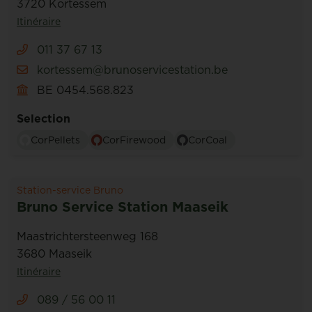
3720 Kortessem
Itinéraire
011 37 67 13
kortessem@brunoservicestation.be
BE 0454.568.823
Selection
CorPellets
CorFirewood
CorCoal
Station-service Bruno
Bruno Service Station Maaseik
Maastrichtersteenweg 168
3680 Maaseik
Itinéraire
089 / 56 00 11