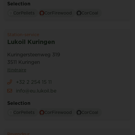
Selection
CorPellets
CorFirewood
CorCoal
Station-service
Lukoil Kuringen
Kuringersteenweg 319
3511 Kuringen
Itinéraire
+32 2 254 15 11
info@eu.lukoil.be
Selection
CorPellets
CorFirewood
CorCoal
Revendeur