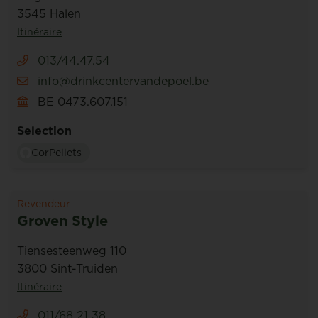
3545 Halen
Itinéraire
013/44.47.54
info@drinkcentervandepoel.be
BE 0473.607.151
Selection
CorPellets
Revendeur
Groven Style
Tiensesteenweg 110
3800 Sint-Truiden
Itinéraire
011/68 21 38