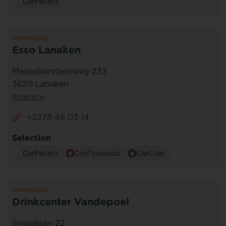
CorPellets
Revendeur
Esso Lanaken
Maaseikersteenweg 233
3620 Lanaken
Itinéraire
+3278 48 03 14
Selection
CorPellets
CorFirewood
CorCoal
Revendeur
Drinkcenter Vandepoel
Singellaan 22