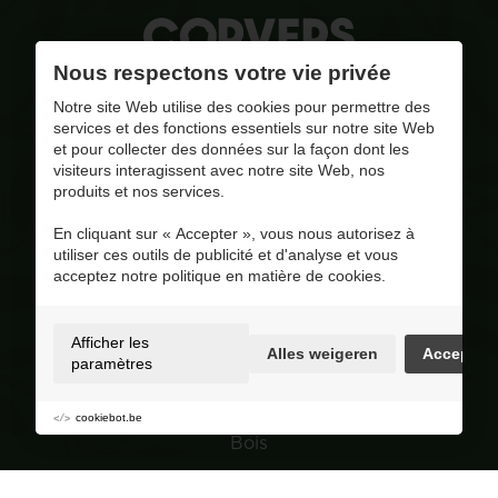
Nous respectons votre vie privée
La qualité, notre combustible
Notre site Web utilise des cookies pour permettre des
services et des fonctions essentiels sur notre site Web
et pour collecter des données sur la façon dont les
pinar@corversbiofuels.com
visiteurs interagissent avec notre site Web, nos
+31 6 41951412
produits et nos services.
+31 6 41951412
En cliquant sur « Accepter », vous nous autorisez à
BE 0810.695.415
utiliser ces outils de publicité et d'analyse et vous
Visitez notre page Facebook
acceptez notre politique en matière de cookies.
4.8
/ 5
Op basis van 227 reviews
Afficher les
Alles weigeren
Accepter
Selection
paramètres
Granulés de bois
cookiebot.be
Bois
Charbon de bois