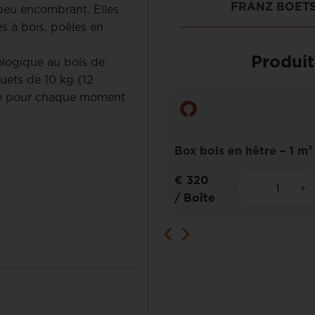
Linda Dillen
FRANZ BOET
 peu encombrant. Elles
s à bois, poêles en
Produit
ologique au bois de
uets de 10 kg (12
ple pour chaque moment
s en hêtre – 1,8 m³
Box bois en hêtre – 1 m³
€ 320
/ Boîte