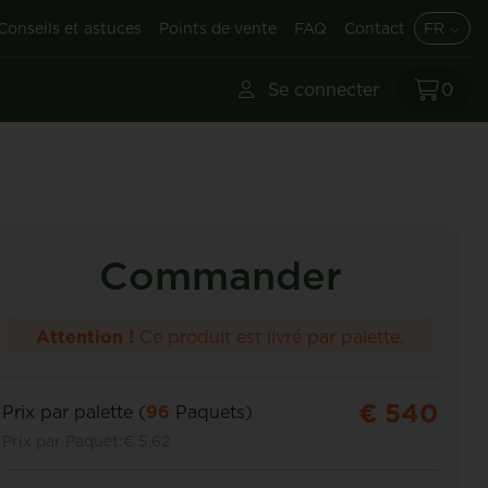
Conseils et astuces
Points de vente
FAQ
Contact
FR
Se connecter
0
Commander
Attention !
Ce produit est livré par palette.
€ 540
Prix par palette (
96
Paquets)
Prix par Paquet:
€ 5,62