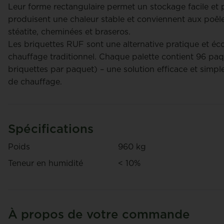
n
nancy hannes
Leur forme rectangulaire permet un stockage facile et
produisent une chaleur stable et conviennent aux poêle
stéatite, cheminées et braseros.
Les briquettes RUF sont une alternative pratique et éc
chauffage traditionnel. Chaque palette contient 96 paq
briquettes par paquet) – une solution efficace et sim
de chauffage.
Bois de hêtre BBQ - 22 dm³
Box boi
Spécifications
€ 450
€ 22,75
/ Sac
/ Boîte
Poids
960 kg
Teneur en humidité
< 10%
À propos de votre commande