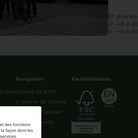
pinar@co
+31 6 41
+31 6 41
Navigation
Kwaliteitslabels
de bois
Groupe de achat
À propos de Corvers
e bois
Conseils et astuces
Points de vente
et des fonctions
 la façon dont les
FAQ
 services.