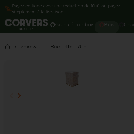
Payez en ligne avec une réduction de 10 €, ou payez
simplement à la livraison.
Granulés de bois
Bois
Cha
CorFirewood
Briquettes RUF