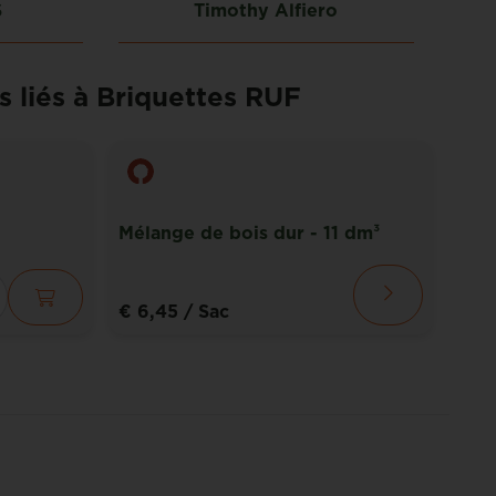
S
Timothy Alfiero
s liés à Briquettes RUF
Mélange de bois dur - 11 dm³
Bois
€ 6,45
/ Sac
€ 5