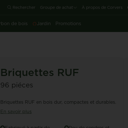
Rechercher
Groupe de achat
À propos de Corvers
rbon de bois
Jardin
Promotions
Briquettes RUF
96 piéces
Briquettes RUF en bois dur, compactes et durables.
En savoir plus
Fabriqué à partir de
Peu de cendres et