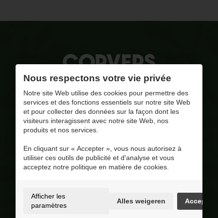
Nous respectons votre vie privée
La qualité, notre combustible
Notre site Web utilise des cookies pour permettre des
services et des fonctions essentiels sur notre site Web
et pour collecter des données sur la façon dont les
pinar@corversbiofuels.com
visiteurs interagissent avec notre site Web, nos
+31 6 41951412
produits et nos services.
+31 6 41951412
En cliquant sur « Accepter », vous nous autorisez à
BE 0810.695.415
utiliser ces outils de publicité et d'analyse et vous
Visitez notre page Facebook
acceptez notre politique en matière de cookies.
4.8
/ 5
Op basis van 228 reviews
Afficher les
Alles weigeren
Accepter
Selection
paramètres