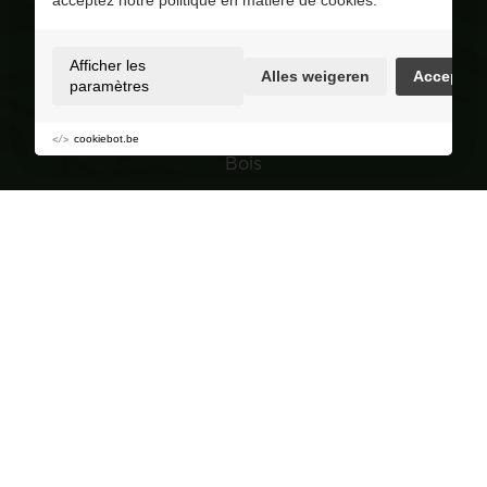
acceptez notre politique en matière de cookies.
4.8
/ 5
Op basis van 227 reviews
Afficher les
Alles weigeren
Accepter
Selection
paramètres
Granulés de bois
cookiebot.be
Bois
Charbon de bois
Jardin
Navigation
Groupe de achat
À propos de Corvers
Conseils et astuces
Points de vente
FAQ
Contact