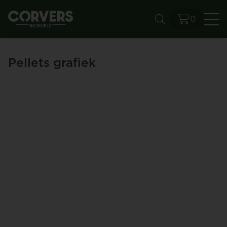
0
Re
Pellets grafiek