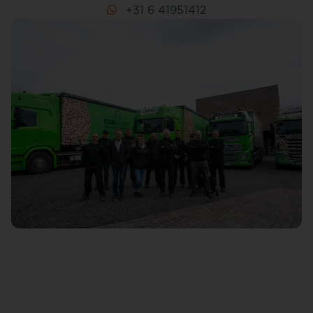
+31 6 41951412