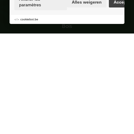
Alles weigeren
Accepter
Selection
paramètres
Granulés de bois
cookiebot.be
Bois
Charbon de bois
Jardin
Navigation
Groupe de achat
À propos de Corvers
Conseils et astuces
Points de vente
FAQ
Contact
Devenir revendeur?