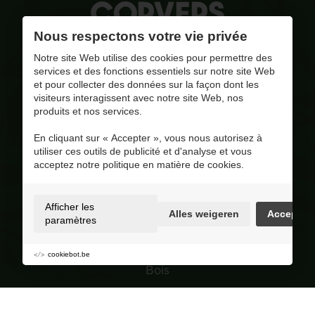
Nous respectons votre vie privée
La qualité, notre combustible
Notre site Web utilise des cookies pour permettre des
services et des fonctions essentiels sur notre site Web
et pour collecter des données sur la façon dont les
pinar@corversbiofuels.com
visiteurs interagissent avec notre site Web, nos
+31 6 41951412
produits et nos services.
+31 6 41951412
En cliquant sur « Accepter », vous nous autorisez à
BE 0810.695.415
utiliser ces outils de publicité et d'analyse et vous
Visitez notre page Facebook
acceptez notre politique en matière de cookies.
4.8
/ 5
Op basis van 228 reviews
Afficher les
Alles weigeren
Accepter
Selection
paramètres
Granulés de bois
cookiebot.be
Bois
Charbon de bois