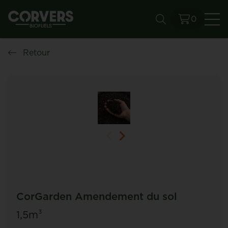
0
Re
Retour
CorGarden Amendement du sol
1,5m³