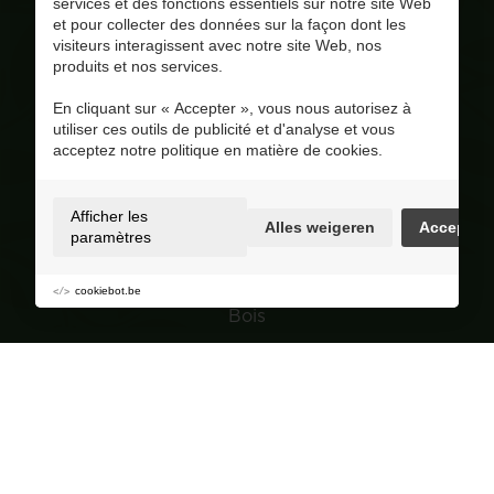
services et des fonctions essentiels sur notre site Web
et pour collecter des données sur la façon dont les
pinar@corversbiofuels.com
visiteurs interagissent avec notre site Web, nos
+31 6 41951412
produits et nos services.
+31 6 41951412
En cliquant sur « Accepter », vous nous autorisez à
BE 0810.695.415
utiliser ces outils de publicité et d'analyse et vous
Visitez notre page Facebook
acceptez notre politique en matière de cookies.
4.8
/ 5
Op basis van 227 reviews
Afficher les
Alles weigeren
Accepter
Selection
paramètres
Granulés de bois
cookiebot.be
Bois
Charbon de bois
Jardin
Navigation
Groupe de achat