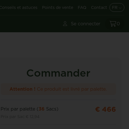
Conseils et astuces
Points de vente
FAQ
Contact
FR
Se connecter
0
Commander
Attention !
Ce produit est livré par palette.
€ 466
Prix par palette (
36
Sacs)
Prix par Sac:
€ 12,94