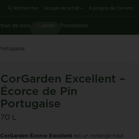
Rechercher
Groupe de achat
À propos de Corvers
rbon de bois
Jardin
Promotions
Portugaise
CorGarden Excellent –
Écorce de Pin
Portugaise
70 L
CorGarden Écorce Excellent
est un mélange haut