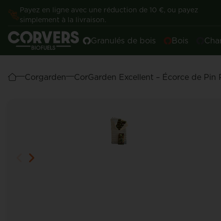
Payez en ligne avec une réduction de 10 €, ou payez
simplement à la livraison.
Granulés de bois
Bois
Cha
Corgarden
CorGarden Excellent – Écorce de Pin 