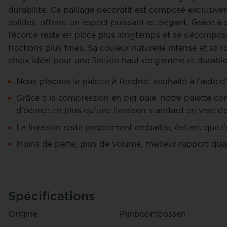
durabilité. Ce paillage décoratif est composé exclusi
solides, offrant un aspect puissant et élégant. Grâce à s
n
Marc Van Bogaert
l’écorce reste en place plus longtemps et se décompos
fractions plus fines. Sa couleur naturelle intense et sa 
choix idéal pour une finition haut de gamme et durable
Nous plaçons la palette à l’endroit souhaité à l’aide
Grâce à la compression en big bale, notre palette co
d’écorce en plus qu’une livraison standard en vrac d
La livraison reste proprement emballée, évitant que l
CorGarden Standard – Écorce de
CorGar
Moins de perte, plus de volume, meilleur rapport qual
Pin
Pallette
€ 284
€ 452
/ palette
/ palet
+ Garantie
+ Garant
Spécifications
palette
palette
Origine
Pijnboombossen