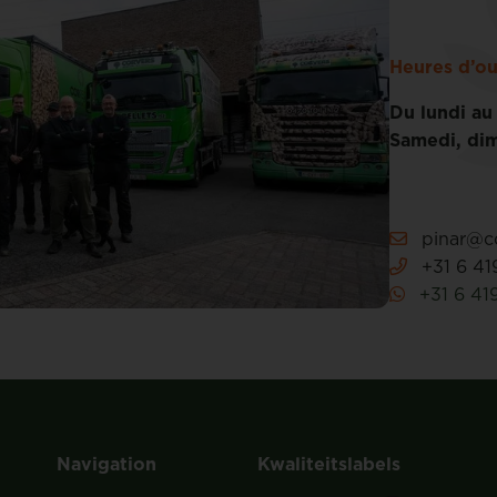
Heures d’ou
Du lundi au
Samedi, dim
pinar@co
+31 6 41
+31 6 41
Navigation
Kwaliteitslabels