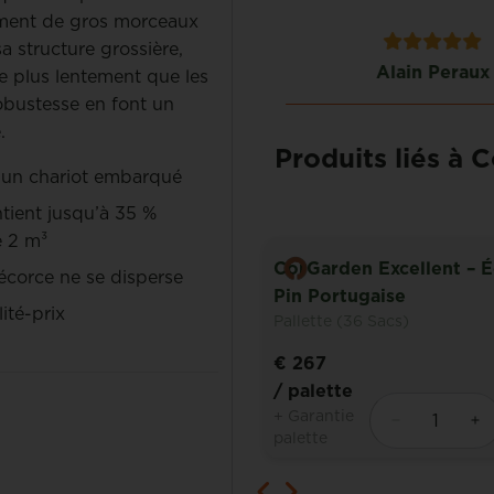
vement de gros morceaux
a structure grossière,
FRANZ BOETS
Alain Peraux
e plus lentement que les
robustesse en font un
.
Produits liés à 
 d’un chariot embarqué
ntient jusqu’à 35 %
e 2 m³
CorGarden Excellent – 
’écorce ne se disperse
den Terreau
Pin Portugaise
ité-prix
 (36 Sacs)
Pallette (36 Sacs)
€ 267
te
/ palette
ie
+ Garantie
palette