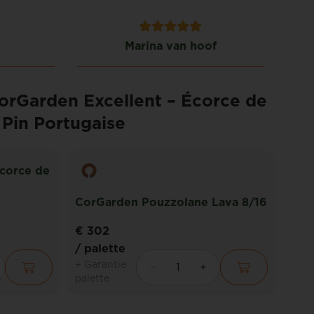
Marina van hoof
CorGarden Excellent – Écorce de
Pin Portugaise
Écorce de
CorGarden Pouzzolane Lava 8/16
Cor
€ 302
€ 2
/ palette
/ pa
+ Garantie
+ Ga
palette
pale