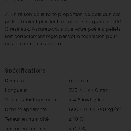
⚠️ En raison de la forte proportion de bois dur, ces
pellets brûlent plus lentement que les granulés 100
% résineux. Assurez-vous que votre poêle à pellets
soit correctement réglé par votre technicien pour
des performances optimales.
Spécifications
Diamètre
6 ± 1 mm
Longueur
3,15 < L ≤ 40 mm
Valeur calorifique nette
≥ 4,6 kWh / kg
Densité apparente
600 ≤ BD ≤ 750 kg/m³
Teneur en humidité
≤ 10 %
Teneur en cendres
≤ 0,7 %