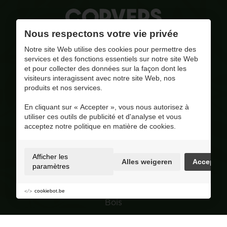
Nous respectons votre vie privée
La qualité, notre combustible
Notre site Web utilise des cookies pour permettre des
services et des fonctions essentiels sur notre site Web
et pour collecter des données sur la façon dont les
pinar@corversbiofuels.com
visiteurs interagissent avec notre site Web, nos
+31 6 41951412
produits et nos services.
+31 6 41951412
En cliquant sur « Accepter », vous nous autorisez à
BE 0810.695.415
utiliser ces outils de publicité et d'analyse et vous
Visitez notre page Facebook
acceptez notre politique en matière de cookies.
4.8
/ 5
Op basis van 227 reviews
Afficher les
Alles weigeren
Accepter
Selection
paramètres
Granulés de bois
cookiebot.be
Bois
Charbon de bois