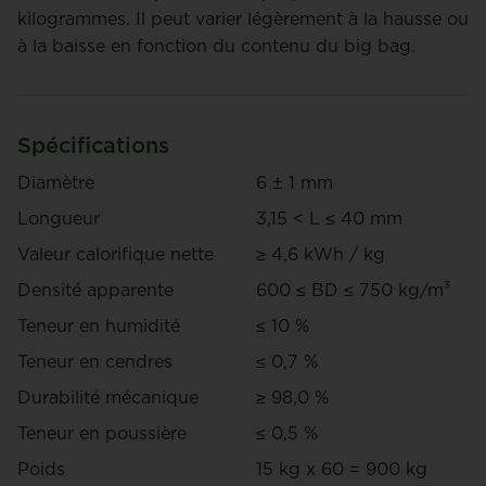
kilogrammes. Il peut varier légèrement à la hausse ou
à la baisse en fonction du contenu du big bag.
Spécifications
Diamètre
6 ± 1 mm
Longueur
3,15 < L ≤ 40 mm
Valeur calorifique nette
≥ 4,6 kWh / kg
Densité apparente
600 ≤ BD ≤ 750 kg/m³
Teneur en humidité
≤ 10 %
Teneur en cendres
≤ 0,7 %
Durabilité mécanique
≥ 98,0 %
Teneur en poussière
≤ 0,5 %
Poids
15 kg x 60 = 900 kg