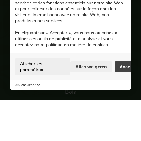
services et des fonctions essentiels sur notre site Web
et pour collecter des données sur la façon dont les
pinar@corversbiofuels.com
visiteurs interagissent avec notre site Web, nos
+31 6 41951412
produits et nos services.
+31 6 41951412
En cliquant sur « Accepter », vous nous autorisez à
BE 0810.695.415
utiliser ces outils de publicité et d'analyse et vous
Visitez notre page Facebook
acceptez notre politique en matière de cookies.
4.8
/ 5
Op basis van 228 reviews
Afficher les
Alles weigeren
Accepter
Selection
paramètres
Granulés de bois
cookiebot.be
Bois
Charbon de bois
Jardin
Navigation
Groupe de achat