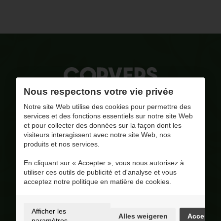
Nous respectons votre vie privée
La qualité, notre combustible
Notre site Web utilise des cookies pour permettre des
services et des fonctions essentiels sur notre site Web
et pour collecter des données sur la façon dont les
pinar@corversbiofuels.com
visiteurs interagissent avec notre site Web, nos
+31 6 41951412
produits et nos services.
+31 6 41951412
En cliquant sur « Accepter », vous nous autorisez à
BE 0810.695.415
utiliser ces outils de publicité et d'analyse et vous
Visitez notre page Facebook
acceptez notre politique en matière de cookies.
4.8
/ 5
Op basis van 227 reviews
Afficher les
Alles weigeren
Accepter
Selection
paramètres