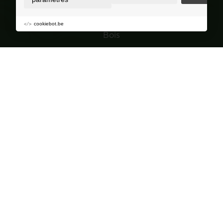
Granulés de bois
cookiebot.be
Bois
Charbon de bois
Jardin
Navigation
Groupe de achat
À propos de Corvers
Conseils et astuces
Points de vente
FAQ
Contact
Devenir revendeur?
Promotions