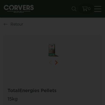
0
Re
Retour
TotalEnergies Pellets
15kg