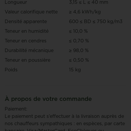
Longueur
3,15 ≤ L ≤ 40 mm
Valeur calorifique nette
≥ 4,6 kWh/kg
Densité apparente
600 ≤ BD ≤ 750 kg/m3
Teneur en humidité
≤ 10,0 %
Teneur en cendres
≤ 0,70 %
Durabilité mécanique
≥ 98,0 %
Teneur en poussière
≤ 0,50 %
Poids
15 kg
À propos de votre commande
Paiement:
Le paiement peut s’effectuer à la livraison auprès de
nos chauffeurs sympathiques : en espèces, par carte
bancaire, Visa/MasterCard, EcoChèques ou